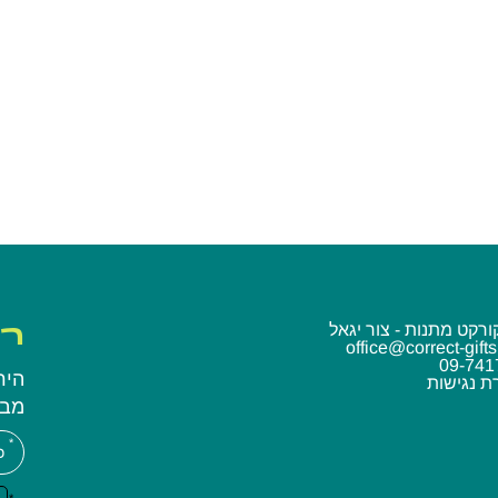
1
2
3
»
ורקט מתנות - צור יגאל
רע
office@correct-gift
09-741
היר
 נגישות
מבט
אנ
מלא
את