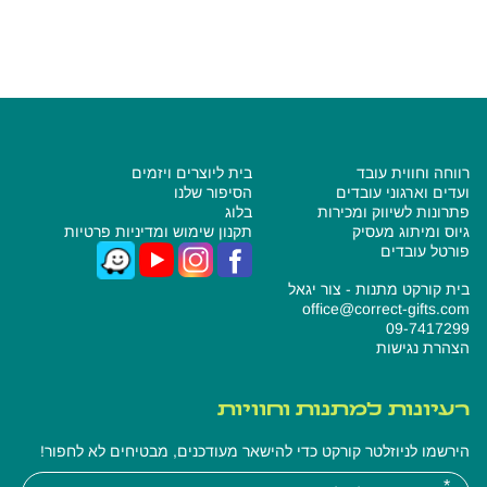
קרא עוד
רווחה וחווית עובד
בית ליוצרים ויזמים
ועדים וארגוני עובדים
הסיפור שלנו
פתרונות לשיווק ומכירות
בלוג
גיוס ומיתוג מעסיק
תקנון שימוש ומדיניות פרטיות
פורטל עובדים
בית קורקט מתנות - צור יגאל
office@correct-gifts.com
09-7417299
הצהרת נגישות
רעיונות למתנות וחוויות
הירשמו לניוזלטר קורקט כדי להישאר מעודכנים, מבטיחים לא לחפור!
אנא