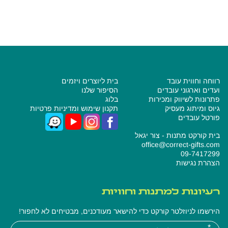
קרא עוד
רווחה וחווית עובד
בית ליוצרים ויזמים
ועדים וארגוני עובדים
הסיפור שלנו
פתרונות לשיווק ומכירות
בלוג
גיוס ומיתוג מעסיק
תקנון שימוש ומדיניות פרטיות
פורטל עובדים
בית קורקט מתנות - צור יגאל
office@correct-gifts.com
09-7417299
הצהרת נגישות
רעיונות למתנות וחוויות
הירשמו לניוזלטר קורקט כדי להישאר מעודכנים, מבטיחים לא לחפור!
אנא