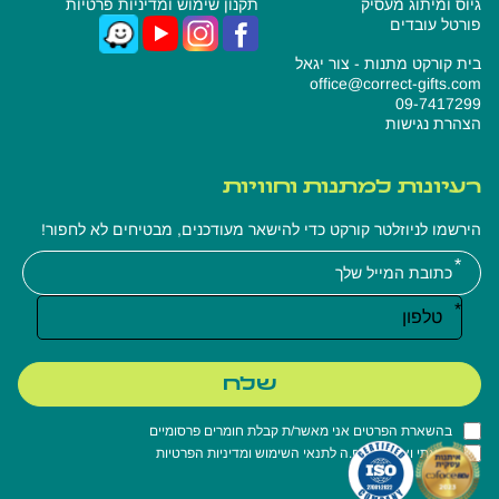
גיוס ומיתוג מעסיק
תקנון שימוש ומדיניות פרטיות
פורטל עובדים
בית קורקט מתנות - צור יגאל
office@correct-gifts.com
09-7417299
הצהרת נגישות
רעיונות למתנות וחוויות
הירשמו לניוזלטר קורקט כדי להישאר מעודכנים, מבטיחים לא לחפור!
אנא
מלאו
את
טופס
-
רעיונות
שלח
למתנות
שלח
וחוויות
בהשארת הפרטים אני מאשר/ת קבלת חומרים פרסומיים
קראתי ואני מסכים.ה ל
תנאי השימוש
ו
מדיניות הפרטיות