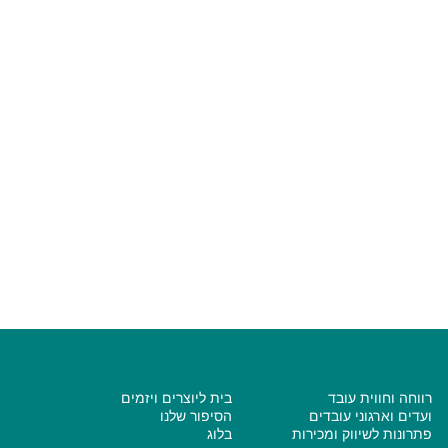
להורדת איגרות ברכה שיצרנו במיוחד
עבורכם לחצו כאן >>
om/file/d/1unsfVT2x24k83oUBTlEBXxtE3a0-
jG1V/view?usp=sharing
רווחה וחווית עובד
בית ליוצרים ויזמים
ועדים וארגוני עובדים
הסיפור שלנו
פתרונות לשיווק ומכירות
בלוג