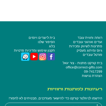
קרא עוד
רווחה וחווית עובד
בית ליוצרים ויזמים
ועדים וארגוני עובדים
הסיפור שלנו
פתרונות לשיווק ומכירות
בלוג
גיוס ומיתוג מעסיק
תקנון שימוש ומדיניות פרטיות
פורטל עובדים
בית קורקט מתנות - צור יגאל
office@correct-gifts.com
09-7417299
הצהרת נגישות
רעיונות למתנות וחוויות
הירשמו לניוזלטר קורקט כדי להישאר מעודכנים, מבטיחים לא לחפור!
אנא